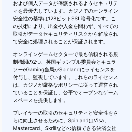
および個人データが保護されるようセキュリテ
ィを最優先しています。カジノでのオンライン
安全性の基準は128ビットSSL暗号化です。こ
の技術により、出金や入金を問わず、すべての
取引がデータセキュリティリスクから解放され
て安全に処理されることが保証されます。
オンラインゲームセクターで最も信頼される規
制機関の2つ、英国ギャンブル委員会とキュラ
ソーeGaming当局がSpinlandにライセンスを
付与し、監視しています。これらのライセンス
は、カジノが厳格なポリシーに従って運営され
ていることを保証し、公平でオープンなゲーム
スペースを提供します。
プレイヤーの取引のセキュリティと安全性をさ
らに向上させるために、SpinlandはVisa、
Mastercard、Skrillなどの信頼できる決済会社