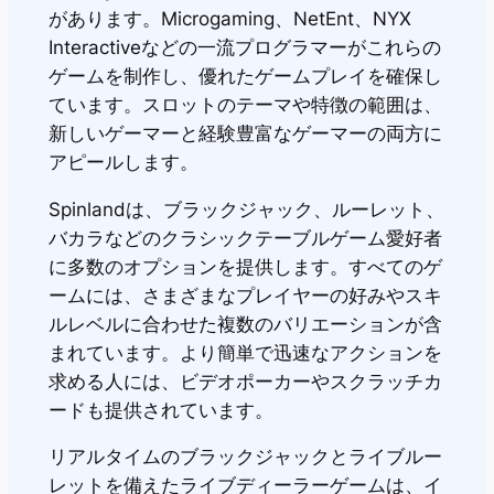
があります。Microgaming、NetEnt、NYX
Interactiveなどの一流プログラマーがこれらの
ゲームを制作し、優れたゲームプレイを確保し
ています。スロットのテーマや特徴の範囲は、
新しいゲーマーと経験豊富なゲーマーの両方に
アピールします。
Spinlandは、ブラックジャック、ルーレット、
バカラなどのクラシックテーブルゲーム愛好者
に多数のオプションを提供します。すべてのゲ
ームには、さまざまなプレイヤーの好みやスキ
ルレベルに合わせた複数のバリエーションが含
まれています。より簡単で迅速なアクションを
求める人には、ビデオポーカーやスクラッチカ
ードも提供されています。
リアルタイムのブラックジャックとライブルー
レットを備えたライブディーラーゲームは、イ