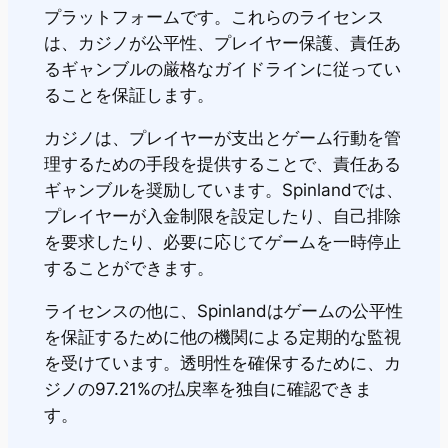
プラットフォームです。これらのライセンス
は、カジノが公平性、プレイヤー保護、責任あ
るギャンブルの厳格なガイドラインに従ってい
ることを保証します。
カジノは、プレイヤーが支出とゲーム行動を管
理するための手段を提供することで、責任ある
ギャンブルを奨励しています。Spinlandでは、
プレイヤーが入金制限を設定したり、自己排除
を要求したり、必要に応じてゲームを一時停止
することができます。
ライセンスの他に、Spinlandはゲームの公平性
を保証するために他の機関による定期的な監視
を受けています。透明性を確保するために、カ
ジノの97.21%の払戻率を独自に確認できま
す。