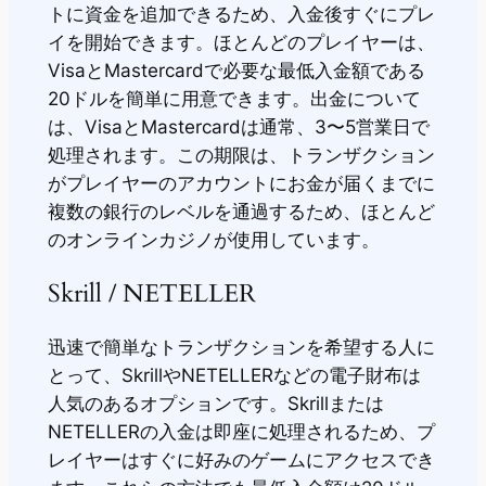
トに資金を追加できるため、入金後すぐにプレ
イを開始できます。ほとんどのプレイヤーは、
VisaとMastercardで必要な最低入金額である
20ドルを簡単に用意できます。出金について
は、VisaとMastercardは通常、3〜5営業日で
処理されます。この期限は、トランザクション
がプレイヤーのアカウントにお金が届くまでに
複数の銀行のレベルを通過するため、ほとんど
のオンラインカジノが使用しています。
Skrill / NETELLER
迅速で簡単なトランザクションを希望する人に
とって、SkrillやNETELLERなどの電子財布は
人気のあるオプションです。Skrillまたは
NETELLERの入金は即座に処理されるため、プ
レイヤーはすぐに好みのゲームにアクセスでき