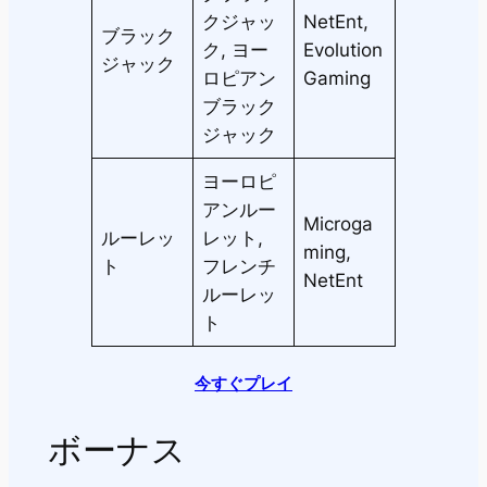
クジャッ
NetEnt,
ブラック
ク, ヨー
Evolution
ジャック
ロピアン
Gaming
ブラック
ジャック
ヨーロピ
アンルー
Microga
ルーレッ
レット,
ming,
ト
フレンチ
NetEnt
ルーレッ
ト
今すぐプレイ
ボーナス