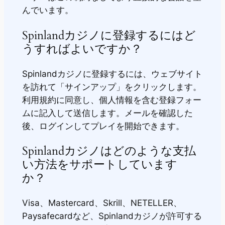
んでいます。
Spinlandカジノに登録するにはど
うすればよいですか？
Spinlandカジノに登録するには、ウェブサイト
を訪れて「サインアップ」をクリックします。
利用規約に同意し、個人情報を含む登録フォー
ムに記入して送信します。メールを確認した
後、ログインしてプレイを開始できます。
Spinlandカジノはどのような支払
い方法をサポートしています
か？
Visa、Mastercard、Skrill、NETELLER、
Paysafecardなど、Spinlandカジノが許可する