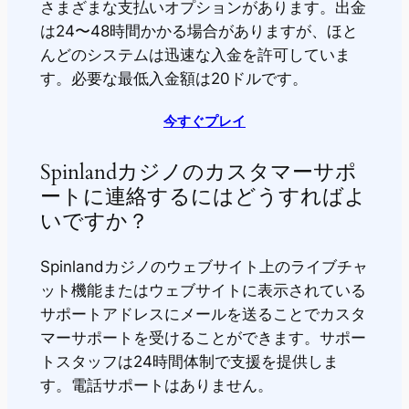
さまざまな支払いオプションがあります。出金
は24〜48時間かかる場合がありますが、ほと
んどのシステムは迅速な入金を許可していま
す。必要な最低入金額は20ドルです。
今すぐプレイ
Spinlandカジノのカスタマーサポ
ートに連絡するにはどうすればよ
いですか？
Spinlandカジノのウェブサイト上のライブチャ
ット機能またはウェブサイトに表示されている
サポートアドレスにメールを送ることでカスタ
マーサポートを受けることができます。サポー
トスタッフは24時間体制で支援を提供しま
す。電話サポートはありません。