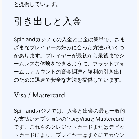
と提携しています。
引き出しと入金
Spinlandカジノでの入金と出金は簡単で、さま
ざまなプレイヤーの好みに合った方法がいくつ
かあります。プレイヤーが最初から最後までシ
ームレスな体験をできるように、プラットフォ
ームはアカウントの資金調達と勝利の引き出し
のために迅速で安全な方法を提供しています。
Visa / Mastercard
Spinlandカジノでは、入金と出金の最も一般的
な支払いオプションの1つはVisaとMastercard
です。これらのクレジットカードまたはデビッ
トカードにより、プレイヤーはすぐにアカウン