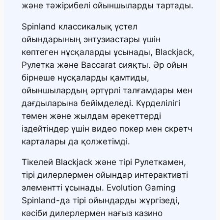
және тәжірибелі ойыншыларды тартады.
Spinland классикалық үстел
ойындарының энтузиастары үшін
көптеген нұсқаларды ұсынады, Blackjack,
Рулетка және Baccarat сияқты. Әр ойын
бірнеше нұсқаларды қамтиды,
ойыншылардың әртүрлі талғамдары мен
дағдыларына бейімделеді. Күрделілігі
төмен және жылдам әрекеттерді
іздейтіндер үшін видео покер мен скретч
карталары да қолжетімді.
Тікелей Blackjack және тірі Рулеткамен,
тірі дилерлермен ойындар интерактивті
элементті ұсынады. Evolution Gaming
Spinland-да тірі ойындарды жүргізеді,
кәсіби дилерлермен нағыз казино