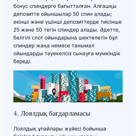
бонус спиндерге бағытталған. Алғашқы
депозитте ойыншылар 50 спин алады;
екінші және үшінші депозиттерде тиісінше
25 және 50 тегін спиндер алады. Әдетте,
белгілі слот ойындарына шектелетін бұл
спиндер жаңа немесе танымал
ойындарды тәуекелсіз сынауға мүмкіндік
береді.
4. Лоялдық бағдарламасы
Лоялдық ұпайлары жүйесі бойынша