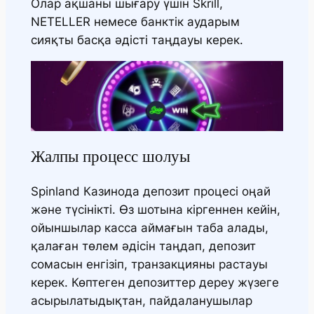
Олар ақшаны шығару үшін Skrill,
NETELLER немесе банктік аударым
сияқты басқа әдісті таңдауы керек.
Жалпы процесс шолуы
Spinland Казинода депозит процесі оңай
және түсінікті. Өз шотына кіргеннен кейін,
ойыншылар касса аймағын таба алады,
қалаған төлем әдісін таңдап, депозит
сомасын енгізіп, транзакцияны растауы
керек. Көптеген депозиттер дереу жүзеге
асырылатыдықтан, пайдаланушылар