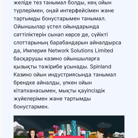
желіде тез танымал болды, кең ойын
түрлерімен, оңай интерфейсімен және
тартымды бонустарымен танымал.
Ойыншылар үстел ойындарында
сәттіліктерін сынап көрсе де, сүйікті
слоттарының барабандарын айналдырса
да, Империя Network Solutions Limited
басқарушы казино ойыншыларға
қызықты тәжірибе ұсынады. Spinland
Казино ойын индустриясында танымал
брендке айналды, үлкен ойын
кітапханасымен, мықты қауіпсіздік
жүйелерімен және тартымды
бонустармен.