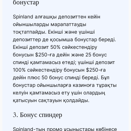
бонустар
Spinland алғашқы депозиттен кейін
ойыншыларды марапаттауды
тоқтатпайды. Екінші және үшінші
депозиттер де қосымша бонустар береді.
Екінші депозит 50% сәйкестендіру
бонусын $250-ға дейін және 25 бонус
спинді қамтамасыз етеді; үшінші депозит
100% сәйкестендіру бонусын $250-ға
дейін плюс 50 бонус спинді береді. Бұл
бонустар ойыншыларға казиноға тұрақты
келуін қамтамасыз ету үшін олардың
қатысуын сақтауын қолдайды.
3. Бонус спиндер
Spinland-тың промо ұсыныстары көбінесе