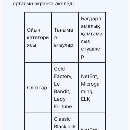
ортасын экранға әкеледі.
Бағдарл
амалық
Ойын
Таныма
қамтама
категори
л
сыз
ясы
атаулар
етушіле
р
Gold
Factory,
NetEnt,
Le
Microga
Слоттар
Bandit,
ming,
Lady
ELK
Fortune
Classic
Blackjack