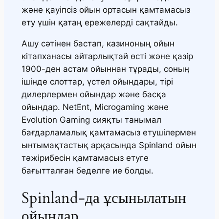
және қауіпсіз ойын ортасын қамтамасыз
ету үшін қатаң ережелерді сақтайды.
Ашу сәтінен бастап, казиноның ойын
кітапханасы айтарлықтай өсті және қазір
1900-ден астам ойыннан тұрады, соның
ішінде слоттар, үстел ойындары, тірі
дилерлермен ойындар және басқа
ойындар. NetEnt, Microgaming және
Evolution Gaming сияқты танымал
бағдарламалық қамтамасыз етушілермен
ынтымақтастық арқасында Spinland ойын
тәжірибесін қамтамасыз етуге
бағытталған беделге ие болды.
Spinland-да ұсынылатын
ойындар