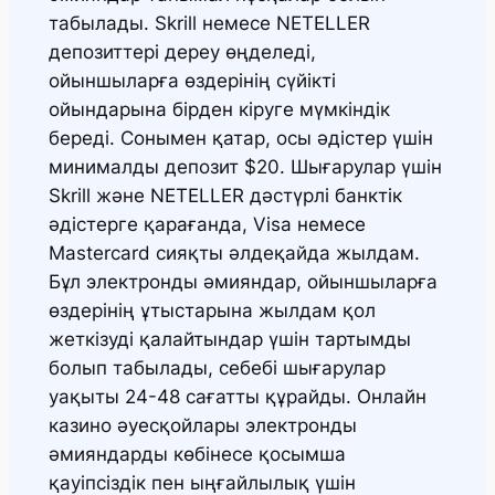
табылады. Skrill немесе NETELLER
депозиттері дереу өңделеді,
ойыншыларға өздерінің сүйікті
ойындарына бірден кіруге мүмкіндік
береді. Сонымен қатар, осы әдістер үшін
минималды депозит $20. Шығарулар үшін
Skrill және NETELLER дәстүрлі банктік
әдістерге қарағанда, Visa немесе
Mastercard сияқты әлдеқайда жылдам.
Бұл электронды әмияндар, ойыншыларға
өздерінің ұтыстарына жылдам қол
жеткізуді қалайтындар үшін тартымды
болып табылады, себебі шығарулар
уақыты 24-48 сағатты құрайды. Онлайн
казино әуесқойлары электронды
әмияндарды көбінесе қосымша
қауіпсіздік пен ыңғайлылық үшін