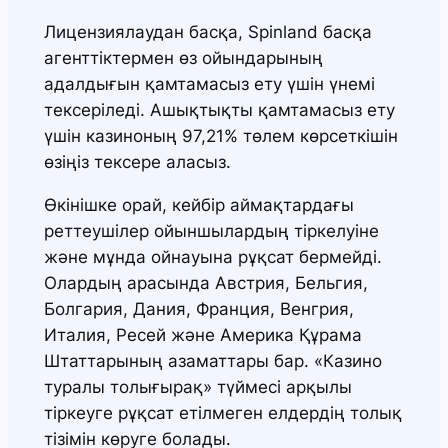
Лицензиялаудан басқа, Spinland басқа
агенттіктермен өз ойындарының
адалдығын қамтамасыз ету үшін үнемі
тексеріледі. Ашықтықты қамтамасыз ету
үшін казиноның 97,21% төлем көрсеткішін
өзіңіз тексере аласыз.
Өкінішке орай, кейбір аймақтардағы
реттеушілер ойыншылардың тіркелуіне
және мұнда ойнауына рұқсат бермейді.
Олардың арасында Австрия, Бельгия,
Болгария, Дания, Франция, Венгрия,
Италия, Ресей және Америка Құрама
Штаттарының азаматтары бар. «Казино
туралы толығырақ» түймесі арқылы
тіркеуге рұқсат етілмеген елдердің толық
тізімін көруге болады.